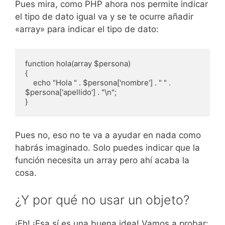
Pues mira, como PHP ahora nos permite indicar
el tipo de dato igual va y se te ocurre añadir
«array» para indicar el tipo de dato:
function hola(array $persona)

{

    echo "Hola " . $persona['nombre'] . " " . 
$persona['apellido'] . "\n";

}
Pues no, eso no te va a ayudar en nada como
habrás imaginado. Solo puedes indicar que la
función necesita un array pero ahí acaba la
cosa.
¿Y por qué no usar un objeto?
¡Eh! ¡Esa sí es una buena idea! Vamos a probar: