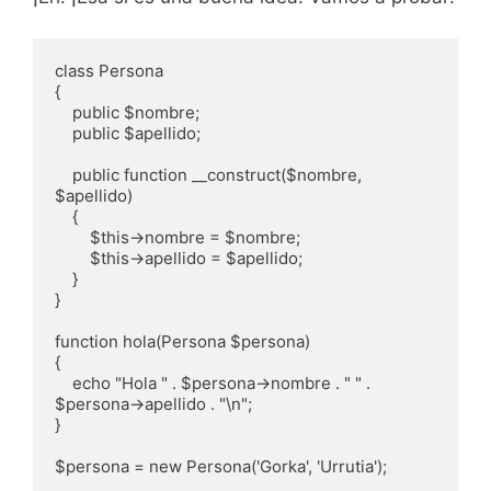
class Persona

{

    public $nombre;

    public $apellido;

    public function __construct($nombre, 
$apellido)

    {

        $this->nombre = $nombre;

        $this->apellido = $apellido;

    }

}

function hola(Persona $persona)

{

    echo "Hola " . $persona->nombre . " " . 
$persona->apellido . "\n";

}

$persona = new Persona('Gorka', 'Urrutia');
