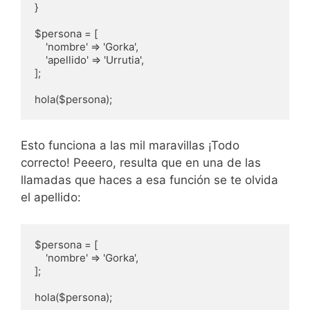
}

$persona = [

    'nombre' => 'Gorka',

    'apellido' => 'Urrutia',

];

hola($persona);
Esto funciona a las mil maravillas ¡Todo
correcto! Peeero, resulta que en una de las
llamadas que haces a esa función se te olvida
el apellido:
$persona = [

    'nombre' => 'Gorka',

];

hola($persona);