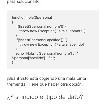
para solucionarlo:
function hola($persona)

{

    if(!isset($persona['nombre'])) {

        throw new Exception('Falta el nombre!');

    }

    if(!isset($persona['apellido'])) {

        throw new Exception('Falta el apellido!');

    }

    echo "Hola " . $persona['nombre'] . " " . 
$persona['apellido'] . "\n";

}
¡Buah! Esto está cogiendo una mala pinta
tremenda. Tiene que haber otra opción.
¿Y si indico el tipo de dato?